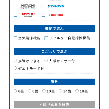
機能で選ぶ
空気清浄機能
フィルター自動掃除機能
こだわりで選ぶ
換気ができる
人感センサー付
省エネモード付
畳数
6畳
8畳
10畳
14畳
18畳
× 絞り込みを解除