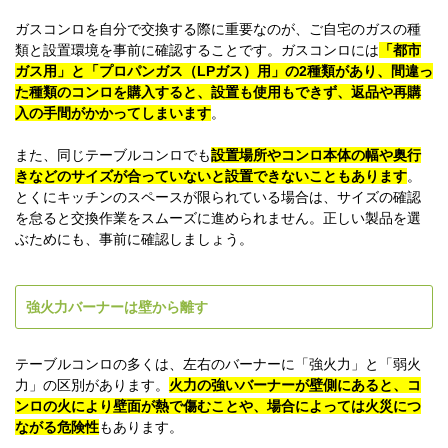
ガスコンロを自分で交換する際に重要なのが、ご自宅のガスの種
類と設置環境を事前に確認することです。ガスコンロには
「都市
ガス用」と「プロパンガス（LPガス）用」の2種類があり、間違っ
た種類のコンロを購入すると、設置も使用もできず、返品や再購
入の手間がかかってしまいます
。
また、同じテーブルコンロでも
設置場所やコンロ本体の幅や奥行
きなどのサイズが合っていないと設置できないこともあります
。
とくにキッチンのスペースが限られている場合は、サイズの確認
を怠ると交換作業をスムーズに進められません。正しい製品を選
ぶためにも、事前に確認しましょう。
強火力バーナーは壁から離す
テーブルコンロの多くは、左右のバーナーに「強火力」と「弱火
力」の区別があります。
火力の強いバーナーが壁側にあると、コ
ンロの火により壁面が熱で傷むことや、場合によっては火災につ
ながる危険性
もあります。