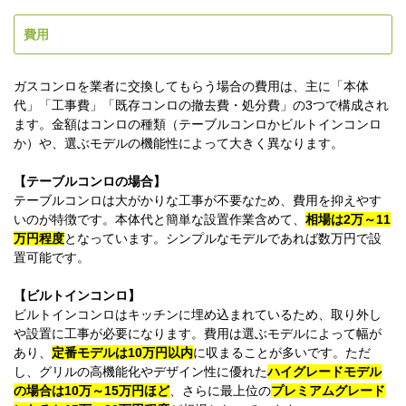
費用
ガスコンロを業者に交換してもらう場合の費用は、主に「本体
代」「工事費」「既存コンロの撤去費・処分費」の3つで構成され
ます。金額はコンロの種類（テーブルコンロかビルトインコンロ
か）や、選ぶモデルの機能性によって大きく異なります。
【テーブルコンロの場合】
テーブルコンロは大がかりな工事が不要なため、費用を抑えやす
いのが特徴です。本体代と簡単な設置作業含めて、
相場は2万～11
万円程度
となっています。シンプルなモデルであれば数万円で設
置可能です。
【ビルトインコンロ】
ビルトインコンロはキッチンに埋め込まれているため、取り外し
や設置に工事が必要になります。費用は選ぶモデルによって幅が
あり、
定番モデルは10万円以内
に収まることが多いです。ただ
し、グリルの高機能化やデザイン性に優れた
ハイグレードモデル
の場合は10万～15万円ほど
、さらに最上位の
プレミアムグレード